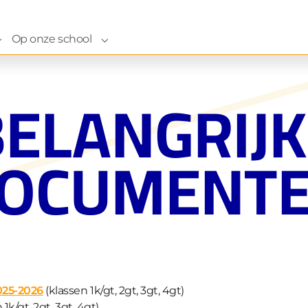
Op onze school
ze school"
Submenu for "Naar onze school"
Submenu for "Op onze school"
BELANGRIJK
OCUMENT
025-2026
(klassen 1k/gt, 2gt, 3gt, 4gt)
 1k/gt, 2gt, 3gt, 4gt)