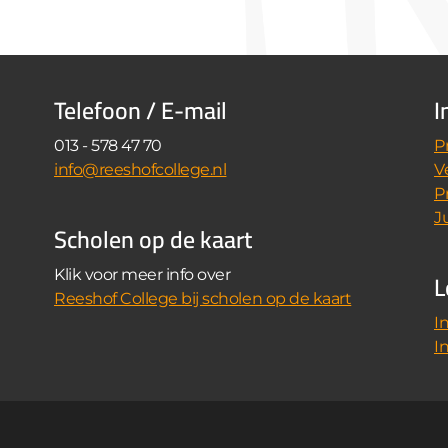
Telefoon / E-mail
I
013 - 578 47 70
P
info@reeshofcollege.nl
V
P
J
Scholen op de kaart
L
Klik voor meer info over
Reeshof College bij scholen op de kaart
I
I