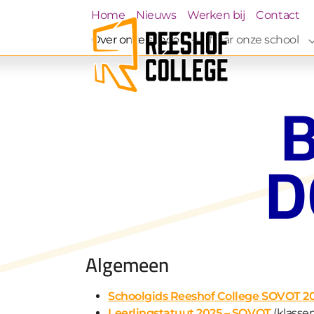
Skip to main navigation
Skip to main content
Skip to page footer
Home
Nieuws
Werken bij
Contact
Over onze school
Naar onze school
Submenu for "Over on
D
Algemeen
Schoolgids Reeshof College SOVOT 2
Leerlingstatuut 2025 – SOVOT
(klassen