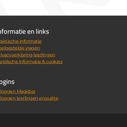
nformatie en links
raktische informatie
eelgestelde vragen
rivacyverklaring leerlingen
uridische informatie & cookies
ogins
nloggen Magister
nloggen leerlingen enquête